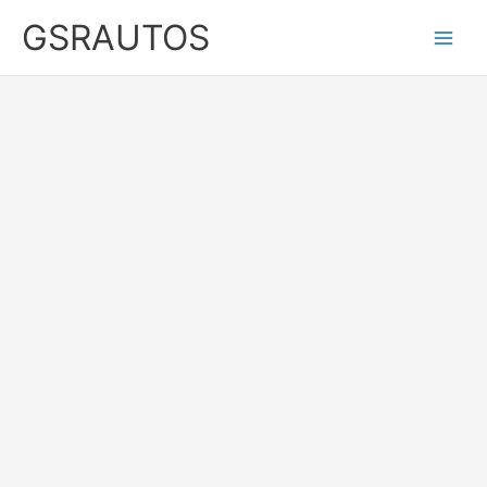
Ir
GSRAUTOS
al
contenido